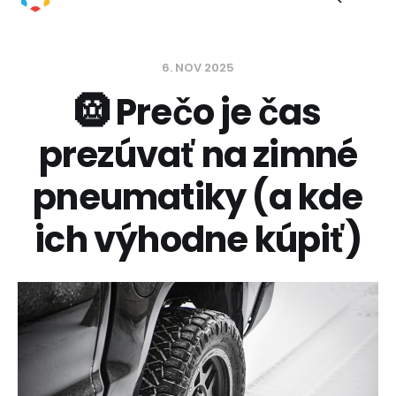
6. NOV 2025
🛞 Prečo je čas
prezúvať na zimné
pneumatiky (a kde
ich výhodne kúpiť)