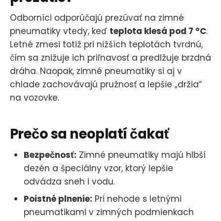
Odborníci odporúčajú prezúvať na zimné
pneumatiky vtedy, keď
teplota klesá pod 7 °C
.
Letné zmesi totiž pri nižších teplotách tvrdnú,
čím sa znižuje ich priľnavosť a predlžuje brzdná
dráha. Naopak, zimné pneumatiky si aj v
chlade zachovávajú pružnosť a lepšie „držia“
na vozovke.
Prečo sa neoplatí čakať
Bezpečnosť:
Zimné pneumatiky majú hlbší
dezén a špeciálny vzor, ktorý lepšie
odvádza sneh i vodu.
Poistné plnenie:
Pri nehode s letnými
pneumatikami v zimných podmienkach