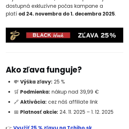
dostupná exkluzívne počas kampane a
platí
od 24. novembra do 1. decembra 2025
.
Ako zľava funguje?
💸
Výška zľavy:
25 %
🛒
Podmienka:
nákup nad 39,99 €
🔗
Aktivácia:
cez náš affiliate link
📅
Platnosť akcie:
24. 11. 2025 – 1. 12. 2025
👉
Využiť 25 % zľavu na Tchibo.sk