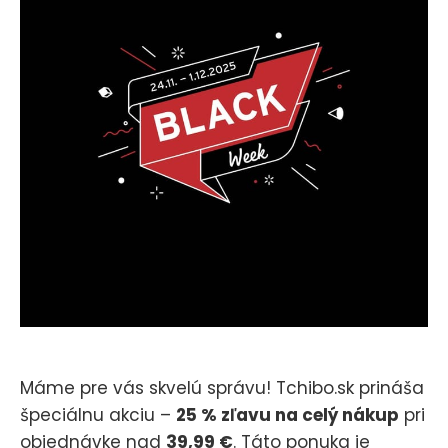
Máme pre vás skvelú správu! Tchibo.sk prináša
špeciálnu akciu –
25 % zľavu na celý nákup
pri
objednávke nad
39,99 €
. Táto ponuka je