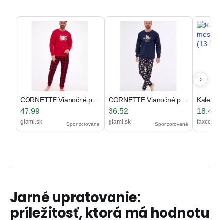
›
CORNETTE Vianočné pyžamo 115/289-Winter 289 2XL
CORNETTE Vianočné pyžamo 115/256-Home 256 S
47.99
36.52
18.45
glami.sk
glami.sk
faxcopy.
Sponzorované
Sponzorované
Jarné upratovanie:
príležitosť, ktorá má hodnotu